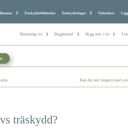
dlemmar
Träskyddsbiblioteket
Träskyddsdagar
Nyhetsbrev
Logg
Beständigt trä
Bygghandel
Bygg mer i trä
Träs
ar
Nacka
Kan det inte fungera med vanl
vs träskydd?