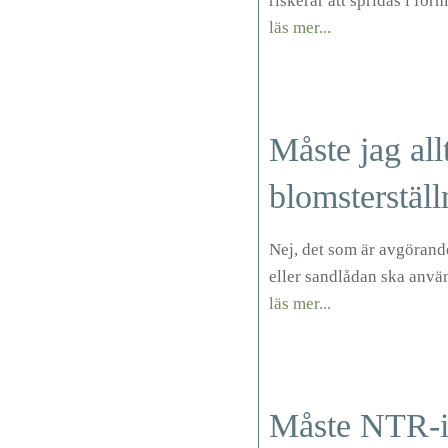
riskerar att spridas i fo
läs mer...
Måste jag all
blomsterställ
Nej, det som är avgörand
eller sandlådan ska använ
läs mer...
Måste NTR-im