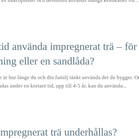
rm av mikroplaster och dessutom används många kemikalier för...
tid använda impregnerat trä – för
ning eller en sandlåda?
e är hur länge du och din familj tänkt använda det du bygger. 
das under en kortare tid, upp till 4-5 år, kan du använda...
pregnerat trä underhållas?