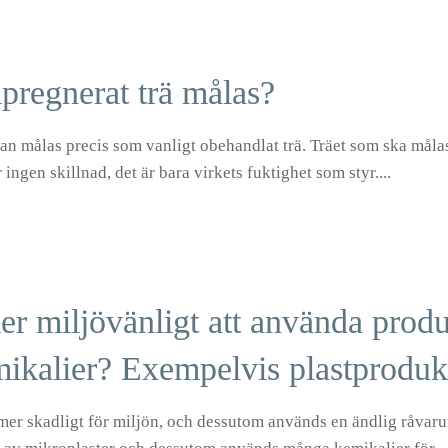
regnerat trä målas?
n målas precis som vanligt obehandlat trä. Träet som ska målas
ingen skillnad, det är bara virkets fuktighet som styr....
er miljövänligt att använda prod
ikalier? Exempelvis plastproduk
 mer skadligt för miljön, och dessutom används en ändlig råvarur