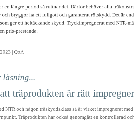
er en längre period så ruttnar det. Därför behöver alla träkons
r och bryggor ha ett fullgott och garanterat rötskydd. Det är e
som ger ett heltäckande skydd. Tryckimpregnerat med NTR-mär
en pris-prestanda.
 2023
|
QoA
läsning...
att träprodukten är rätt impregne
ed NTR och någon träskyddsklass så är virket impregnerat me
ynpunkt. Träprodukten har också genomgått en kontrollerad och r