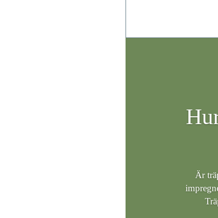
Hur
Är tr
impregne
Trä