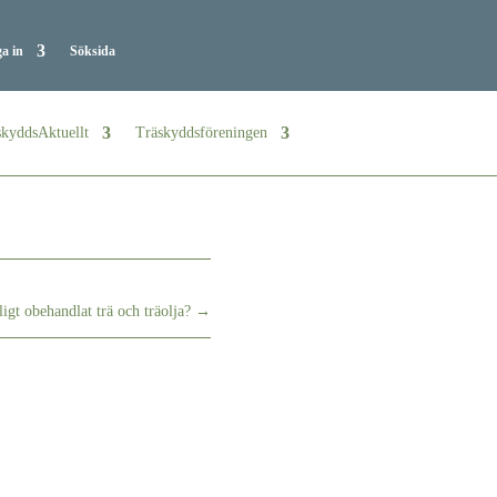
a in
Söksida
kyddsAktuellt
Träskyddsföreningen
igt obehandlat trä och träolja?
→