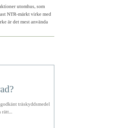
truktioner utomhus, som
ndast NTR-märkt virke med
ke är det mest använda
rad?
d godkänt träskyddsmedel
ätt...