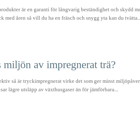
odukter är en garanti för långvarig beständighet och skydd mot
k med åren så vill du ha en fräsch och snygg yta kan du tvätta..
 miljön av impregnerat trä?
spektiv så är tryckimpregnerat virke det som ger minst miljöpåv
isar lägre utsläpp av växthusgaser än för jämförbara...