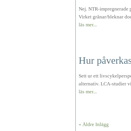
Nej. NTR-impregnerade pr
Virket grånar/bleknar doc
läs mer...
Hur påverkas
Sett ur ett livscykelper
alternativ. LCA-studier v
läs mer...
« Äldre Inlägg