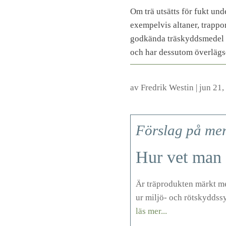
Om trä utsätts för fukt und
exempelvis altaner, trappo
godkända träskyddsmedel 
och har dessutom överlägs
av
Fredrik Westin
|
jun 21,
Förslag på mer 
Hur vet man 
Är träprodukten märkt m
ur miljö- och rötskyddss
läs mer...