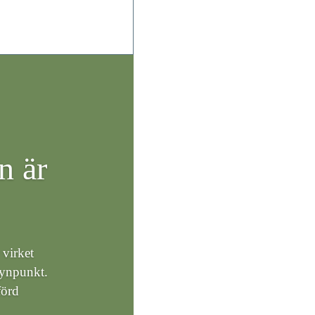
n är
virket
synpunkt.
förd