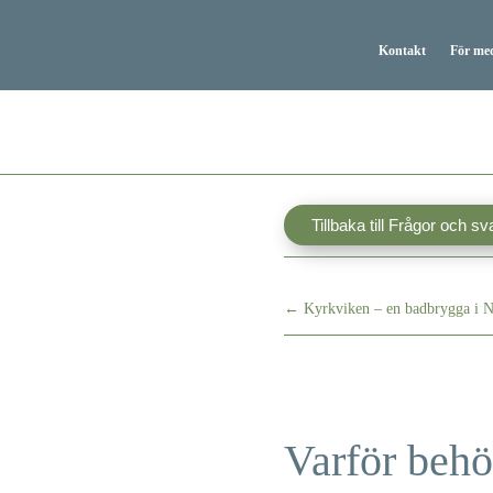
Kontakt
För me
Tillbaka till Frågor och sv
←
Kyrkviken – en badbrygga i 
Varför behö