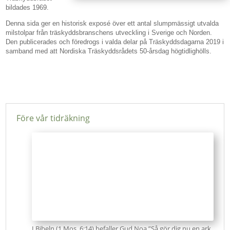
bildades 1969.
Denna sida ger en historisk exposé över ett antal slumpmässigt utvalda
milstolpar från träskyddsbranschens utveckling i Sverige och Norden.
Den publicerades och föredrogs i valda delar på Träskyddsdagarna 2019 i
samband med att Nordiska Träskyddsrådets 50-årsdag högtidlighölls.
Före vår tidräkning
I Bibeln (1 Mos. 6:14) befaller Gud Noa ”Så gör dig nu en ark