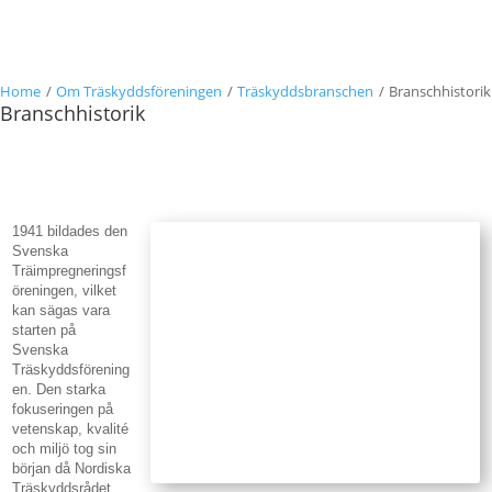
Home
/
Om Träskyddsföreningen
/
Träskyddsbranschen
/
Branschhistorik
Branschhistorik
1941 bildades den
Svenska
Träimpregneringsf
öreningen, vilket
kan sägas vara
starten på
Svenska
Träskyddsförening
en. Den starka
fokuseringen på
vetenskap, kvalité
och miljö tog sin
början då Nordiska
Träskyddsrådet