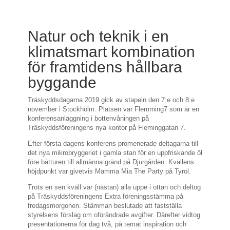
Natur och teknik i en
klimatsmart kombination
för framtidens hållbara
byggande
Träskyddsdagarna 2019 gick av stapeln den 7:e och 8:e
november i Stockholm. Platsen var Flemming7 som är en
konferensanläggning i bottenvåningen på
Träskyddsföreningens nya kontor på Fleminggatan 7.
Efter första dagens konferens promenerade deltagarna till
det nya mikrobryggeriet i gamla stan för en uppfriskande öl
före båtturen till allmänna gränd på Djurgården. Kvällens
höjdpunkt var givetvis Mamma Mia The Party på Tyrol.
Trots en sen kväll var (nästan) alla uppe i ottan och deltog
på Träskyddsföreningens Extra föreningsstämma på
fredagsmorgonen. Stämman beslutade att fastställa
styrelsens förslag om oförändrade avgifter. Därefter vidtog
presentationerna för dag två, på temat inspiration och