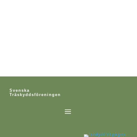
Svenska
Träskyddsföreningen