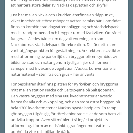
att hantera stora delar av Nackas dagvatten och skyfall.
Just här mellan Sickla och Ekudden återfinns en “lågpunkt”,
vilket innebär att större mängder vatten samlas här. I området
finns en kombinerad dagvattenanläggning och stadsdelspark
med strandpromenad och bryggor utmed Kyrkviken. Området
fungerar således både som dagvattenrening och som
Nackabornas stadsdelspark för rekreation. Det är detta som
varit utgångspunkten för gestaltningen. Arkitekternas avsikter
med utformning av parkmiljö och bryggor blir en symbios av
bilder av stad och natur genom tydliga linjer och former i
samspel med friväxande vegetation. Vackra, konventionella
naturmaterial – sten, trä och grus – har använts.
För besökaren återfinns platsen för Kyrkviken och bryggorna
mitt mellan station Nacka och Saltsjö-Järla på Saltsjöbanan.
Den västra bryggan med sina 600 kvadratmeter är avsedd
främst för vila och avkoppling, och den stora östra bryggan på
hela 1300 kvadratmeter är Nackas nyaste badplats. En ramp
gör bryggan tillgänglig för rörelsehindrade eller de som bara vill
undvika trappor. Även sittmöbler i trä ingår i projektets
utformning, i form av nedsänkta gradänger mot vattnet,
upphöjda ytor och böljande däck.