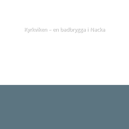
Kyrkviken – en badbrygga i Nacka