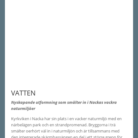
VATTEN
Nyskapande utformning som smälter in i Nackas vackra
naturmiljöer
Kyrkviken i Nacka har sin plats i en vacker naturmiljö med en
närbelägen park och en strandpromenad. Bryggorna i trä
smälter oerhört väl in i naturmiljön och är tillsammans med
den integrerade skärmbassängen en del i ett större grepp för