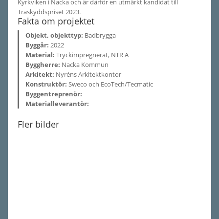
Kyrkviken i Nacka och är därför en utmärkt kandidat till
Träskyddspriset 2023.
Fakta om projektet
Objekt, objekttyp:
Badbrygga
Byggår:
2022
Material:
Tryckimpregnerat, NTR A
Byggherre:
Nacka Kommun
Arkitekt:
Nyréns Arkitektkontor
Konstruktör:
Sweco och EcoTech/Tecmatic
Byggentreprenör:
Materialleverantör:
Fler bilder
Träskyddspriset 2023
Träskyddspriset 2023
Träskyddspriset 2023
Träskyddspriset 2023
Träskyddspriset 2023
Träskyddspriset 2023
Träskyddspriset 2023
Träskyddspriset 2023
Träskyddspriset 2023
Träskyddspriset 2023