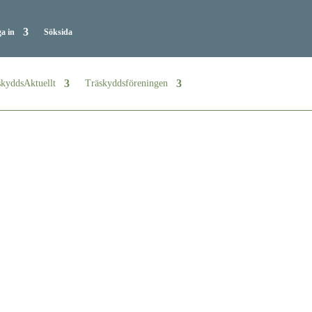
a in
Söksida
kyddsAktuellt
Träskyddsföreningen