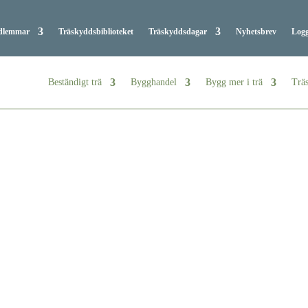
dlemmar
Träskyddsbiblioteket
Träskyddsdagar
Nyhetsbrev
Logg
Beständigt trä
Bygghandel
Bygg mer i trä
Träs