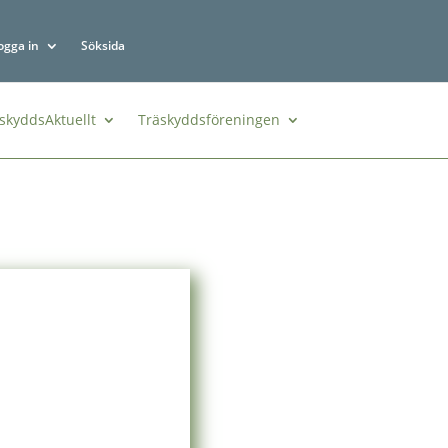
ogga in
Söksida
skyddsAktuellt
Träskyddsföreningen