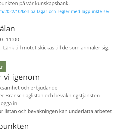
punkten på vår kunskapsbank.
om/2022/10/koll-pa-lagar-och-regler-med-lagpunkte-se/
älan
0- 11:00
Länk till mötet skickas till de som anmäler sig.
kr
r vi igenom
ksamhet och erbjudande
 Branschlaglistan och bevakningstjänsten
logga in
r listan och bevakningen kan underlätta arbetet
gpunkten