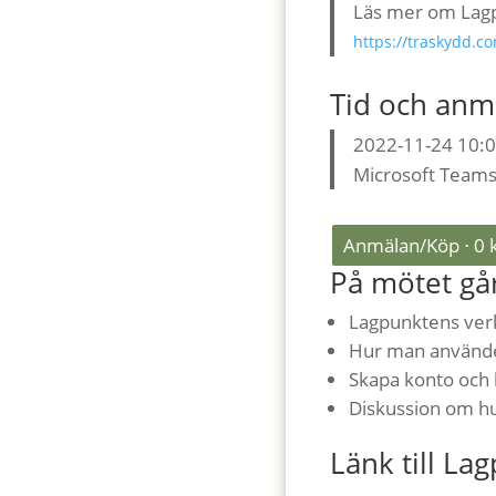
Läs mer om Lag
https://traskydd.c
Tid och anm
2022-11-24 10:0
Microsoft Teams. 
Anmälan/Köp ⋅
0
På mötet gå
Lagpunktens ver
Hur man använder
Skapa konto och 
Diskussion om hu
Länk till La