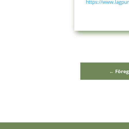
https://www.lagpu
←
Före