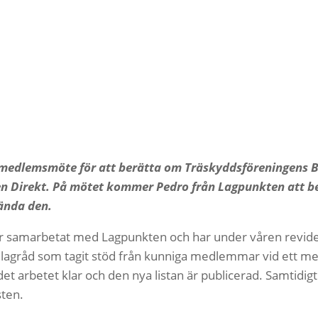
ett medlemsmöte för att berätta om Träskyddsföreningens 
en Direkt. På mötet kommer Pedro från Lagpunkten att b
ända den.
 år samarbetat med Lagpunkten och har under våren revide
t lagråd som tagit stöd från kunniga medlemmar vid ett
et arbetet klar och den nya listan är publicerad. Samtidi
sten.