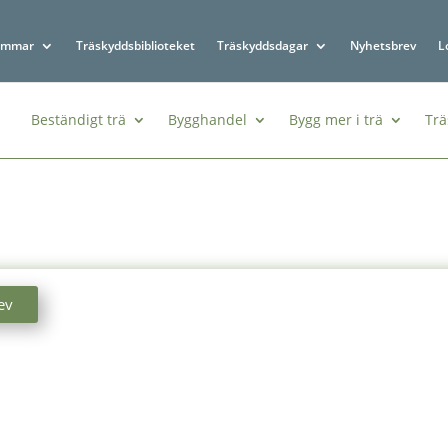
emmar
Träskyddsbiblioteket
Träskyddsdagar
Nyhetsbrev
L
Beständigt trä
Bygghandel
Bygg mer i trä
Trä
ev