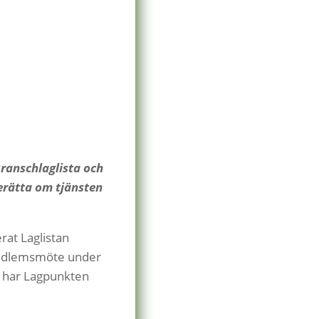
Branschlaglista och
erätta om tjänsten
rat Laglistan
 medlemsmöte under
gt har Lagpunkten