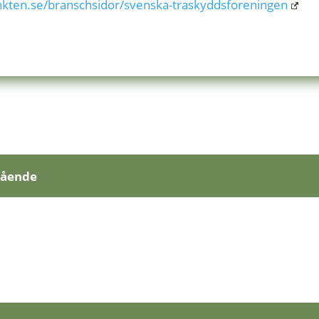
nkten.se/branschsidor/svenska-traskyddsforeningen
gående