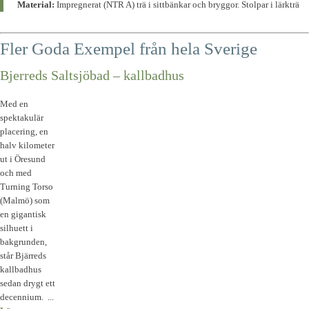
Material:
Impregnerat (NTR A) trä i sittbänkar och bryggor. Stolpar i lärkträ
Fler Goda Exempel från hela Sverige
Bjerreds Saltsjöbad – kallbadhus
Med en
spektakulär
placering, en
halv kilometer
ut i Öresund
och med
Turning Torso
(Malmö) som
en gigantisk
silhuett i
bakgrunden,
står Bjärreds
kallbadhus
sedan drygt ett
decennium. ...