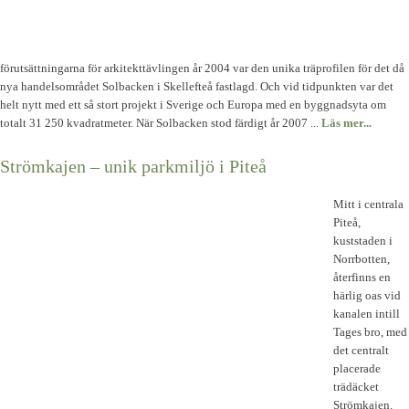
förutsättningarna för arkitekttävlingen år 2004 var den unika träprofilen för det då
nya handelsområdet Solbacken i Skellefteå fastlagd. Och vid tidpunkten var det
helt nytt med ett så stort projekt i Sverige och Europa med en byggnadsyta om
totalt 31 250 kvadratmeter. När Solbacken stod färdigt år 2007 ...
Läs mer...
Strömkajen – unik parkmiljö i Piteå
Mitt i centrala
Piteå,
kuststaden i
Norrbotten,
återfinns en
härlig oas vid
kanalen intill
Tages bro, med
det centralt
placerade
trädäcket
Strömkajen.