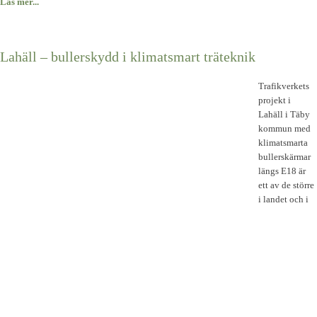
Läs mer...
Lahäll – bullerskydd i klimatsmart träteknik
Trafikverkets
projekt i
Lahäll i Täby
kommun med
klimatsmarta
bullerskärmar
längs E18 är
ett av de större
i landet och i