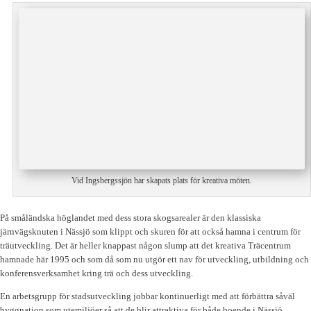
Vid Ingsbergssjön har skapats plats för kreativa möten.
På småländska höglandet med dess stora skogsarealer är den klassiska
järnvägsknuten i Nässjö som klippt och skuren för att också hamna i centrum för
träutveckling. Det är heller knappast någon slump att det kreativa Träcentrum
hamnade här 1995 och som då som nu utgör ett nav för utveckling, utbildning och
konferensverksamhet kring trä och dess utveckling.
En arbetsgrupp för stadsutveckling jobbar kontinuerligt med att förbättra såväl
byggnation som utemiljöer så att de blir attraktiva för både boende i Nässjö