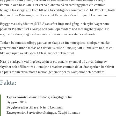
kommun och besökare. Det var så planerna på en samlingsplats vid centralt
belägna Ingsbergssjön kom till och förverkligades sommaren 2014. Projektet hölls
ihop av John Peterson, som då var chef för serviceförvaltningen i kommunen.
Bryggorna i skyddat trä (NTR A) an står i linje med gång- och cykelvägar som
passerar Pigallehuset i Nässjö och som löper vidare ned mot Ingsbergssjön. De
utgör en förlängning av den ena axeln som utmärker stans stadskarta.
Tanken bakom strandbryggan var att skapa en fin mötesplats i stadsparken, där
generationer kunde mötas och där det skulle bli möjligt att kunna sitta ned, ta en
fika och njuta av utsikten. Och så har det också blivit.
Nässjö stadspark vid Ingsbergssjön är ett utmärkt exempel på användning av
skyddat och hållbart trä i utemiljön i stadens centrala delar. Stadsparken har blivit
en plats för kreativa möten mellan generationer av Nässjöbor och besökare.
Fakta:
Typ av konstruktion
: Trädäck, gångstigar i trä
Byggår:
2014
Byggherre/Beställare
: Nässjö kommun
Entreprenör
: Serviceförvaltningen, Nässjö kommun