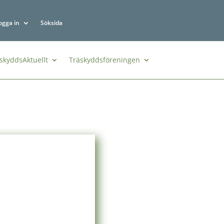
ogga in
Söksida
skyddsAktuellt
Träskyddsföreningen