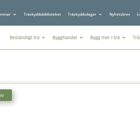
emmar
Träskyddsbiblioteket
Träskyddsdagar
Nyhetsbrev
L
Beständigt trä
Bygghandel
Bygg mer i trä
Trä
ev