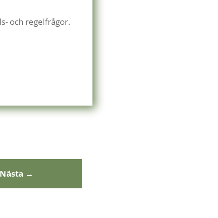
ls- och regelfrågor.
Nästa
→