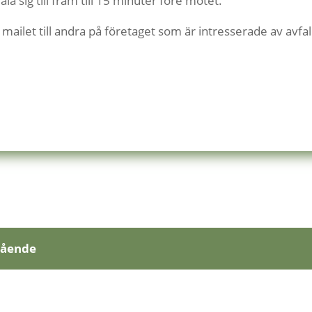
la sig till fram till 15 minuter före mötet.
 mailet till andra på företaget som är intresserade av avfal
gående