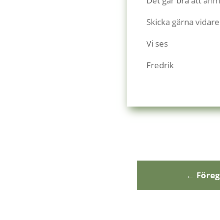
Det går bra att anmä
Skicka gärna vidare
Vi ses
Fredrik
←
Före