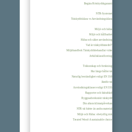
Begära Rötskyddsgaranti
NTR-Systemet
Träskyddsklass vs Användningsklass
Miljö och hälsa
Miljö och hållbarhet
Hälsa och säker användning
Vad är träskyddsmedel?
Miljöhandbok Träskyddsbehandlat virke
Avfallsklassificering
Träkunskap och forskning
Hur länge håller trä
Naturlig beständighet enligt EN 350
Jämför trä
Användningsklasser enligt EN 335
Rapporter och faktablad
Byggnadstekniskt träskydd
Din altans klimatpåverkan
NTR trä bättre än andra material
Miljö och Hälsa: obetydlig risk
Treated Wood-A sustainable choice