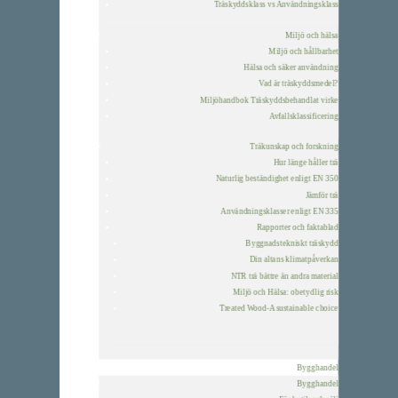
Träskyddsklass vs Användningsklass
Miljö och hälsa
Miljö och hållbarhet
Hälsa och säker användning
Vad är träskyddsmedel?
Miljöhandbok Träskyddsbehandlat virke
Avfallsklassificering
Träkunskap och forskning
Hur länge håller trä
Naturlig beständighet enligt EN 350
Jämför trä
Användningsklasser enligt EN 335
Rapporter och faktablad
Byggnadstekniskt träskydd
Din altans klimatpåverkan
NTR trä bättre än andra material
Miljö och Hälsa: obetydlig risk
Treated Wood-A sustainable choice
Bygghandel
Bygghandel