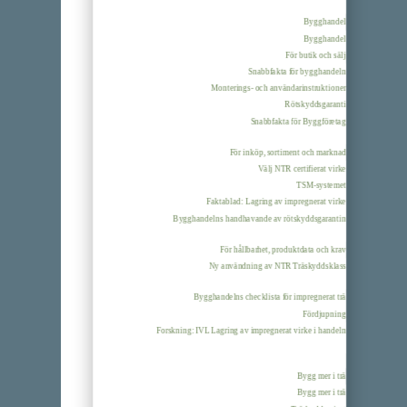
Bygghandel
Bygghandel
För butik och sälj
Snabbfakta för bygghandeln
Monterings- och användarinstruktioner
Rötskyddsgaranti
Snabbfakta för Byggföretag
För inköp, sortiment och marknad
Välj NTR certifierat virke
TSM-systemet
Faktablad: Lagring av impregnerat virke
Bygghandelns handhavande av rötskyddsgarantin
För hållbarhet, produktdata och krav
Ny användning av NTR Träskyddsklass
Bygghandelns checklista för impregnerat trä
Fördjupning
Forskning: IVL Lagring av impregnerat virke i handeln
Bygg mer i trä
Bygg mer i trä