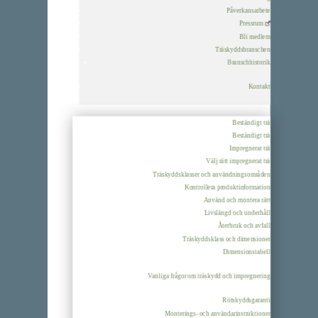
Påverkansarbete
Pressrum
Bli medlem
Träskyddsbranschen
Branschhistorik
Kontakt
Beständigt trä
Beständigt trä
Impregnerat trä
Välj rätt impregnerat trä
Träskyddsklasser och användningsområden
Kontrollera produktinformation
Använd och montera rätt
Livslängd och underhåll
Återbruk och avfall
Träskyddsklass och dimensioner
Dimensionstabell
Vanliga frågor om träskydd och impregnering
Rötskyddsgaranti
Monterings- och användarinstruktioner