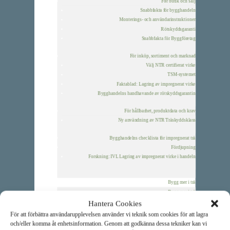
För butik och sälj
Snabbfakta för bygghandeln
Monterings- och användarinstruktioner
Rötskyddsgaranti
Snabbfakta för Byggföretag
För inköp, sortiment och marknad
Välj NTR certifierat virke
TSM-systemet
Faktablad: Lagring av impregnerat virke
Bygghandelns handhavande av rötskyddsgarantin
För hållbarhet, produktdata och krav
Ny användning av NTR Träskyddsklass
Bygghandelns checklista för impregnerat trä
Fördjupning
Forskning: IVL Lagring av impregnerat virke i handeln
Bygg mer i trä
Bygg mer i trä
Träskyddspriset
Hantera Cookies
Om Träskyddspriset
För att förbättra användarupplevelsen använder vi teknik som cookies för att lagra
Träskyddspriset 2025
och/eller komma åt enhetsinformation. Genom att godkänna dessa tekniker kan vi
Träskyddspriset 2024