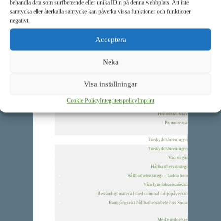
behandla data som surfbeteende eller unika ID:n på denna webbplats. Att inte
Träskyddspriset 2023
samtycka eller återkalla samtycke kan påverka vissa funktioner och funktioner
Träskyddspriset 2022
negativt.
Träskyddspriset 2021
Träskyddspriset 2020
Acceptera
Inspirationsbilder
Neka
Träbrobyggardagen
Goda Exempel
Visa inställningar
TräskyddsAktuellt
TräskyddsAktuellt
Cookie Policy
Integritetspolicy
Imprint
Arkiv
Historiskt Arkiv
Prenumerera
Träskyddsföreningen
Träskyddsföreningen
Vad vi gör
Hållbarthetsstrategi
Hållbarhetsstrategi – Ladda hem
Våra fyra fokusområden
Beständigt material med minimal miljöpåverkan
Framgångsrikt hållbarhetsarbete hos Södra
Medlemsföretag