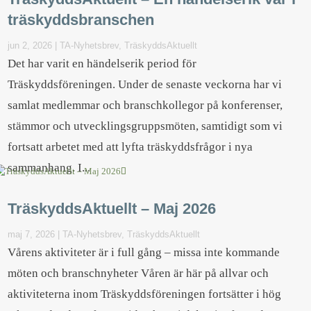
träskyddsbranschen
jun 2, 2026
|
TA-Nyhetsbrev
,
TräskyddsAktuellt
Det har varit en händelserik period för
Träskyddsföreningen. Under de senaste veckorna har vi
samlat medlemmar och branschkollegor på konferenser,
stämmor och utvecklingsgruppsmöten, samtidigt som vi
fortsatt arbetet med att lyfta träskyddsfrågor i nya
sammanhang. I...
TräskyddsAktuellt – Maj 2026
maj 7, 2026
|
TA-Nyhetsbrev
,
TräskyddsAktuellt
Vårens aktiviteter är i full gång – missa inte kommande
möten och branschnyheter Våren är här på allvar och
aktiviteterna inom Träskyddsföreningen fortsätter i hög