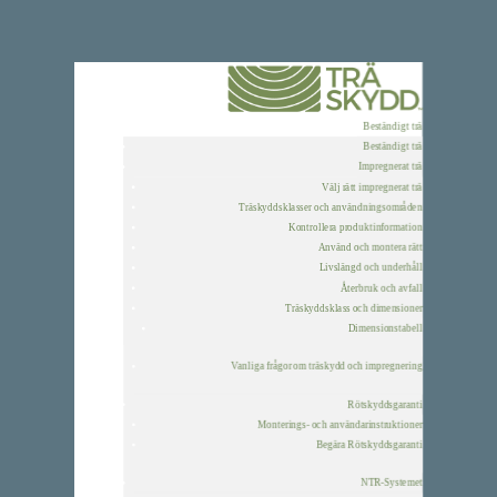
Beständigt trä
Beständigt trä
Impregnerat trä
Välj rätt impregnerat trä
Träskyddsklasser och användningsområden
Kontrollera produktinformation
Använd och montera rätt
Livslängd och underhåll
Återbruk och avfall
Träskyddsklass och dimensioner
Dimensionstabell
Vanliga frågor om träskydd och impregnering
Rötskyddsgaranti
Monterings- och användarinstruktioner
Begära Rötskyddsgaranti
NTR-Systemet