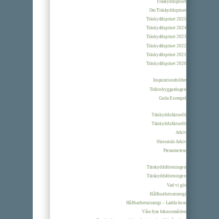
Träskyddspriset
Om Träskyddspriset
Träskyddspriset 2025
Träskyddspriset 2024
Träskyddspriset 2023
Träskyddspriset 2022
Träskyddspriset 2021
Träskyddspriset 2020
Inspirationsbilder
Träbrobyggardagen
Goda Exempel
TräskyddsAktuellt
TräskyddsAktuellt
Arkiv
Historiskt Arkiv
Prenumerera
Träskyddsföreningen
Träskyddsföreningen
Vad vi gör
Hållbarthetsstrategi
Hållbarhetsstrategi – Ladda hem
Våra fyra fokusområden