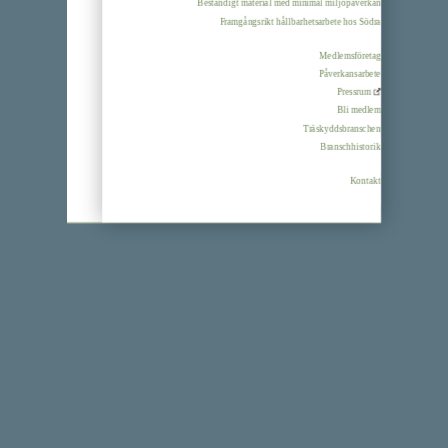
Beständigt material med minimal miljöpåverkan
Framgångsrikt hållbarhetsarbete hos Södra
Medlemsföretag
Påverkansarbete
Pressrum
Bli medlem
Träskyddsbranschen
Branschhistorik
Kontakt