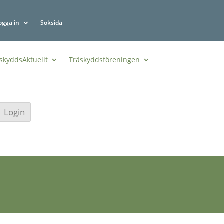
ogga in
Söksida
skyddsAktuellt
Träskyddsföreningen
Login