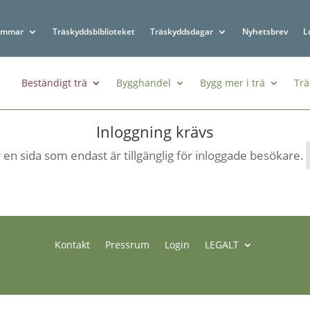
emmar
Träskyddsbiblioteket
Träskyddsdagar
Nyhetsbrev
L
Beständigt trä
Bygghandel
Bygg mer i trä
Trä
Inloggning krävs
 en sida som endast är tillgänglig för inloggade besökare.
Kontakt
Pressrum
Login
LEGALT