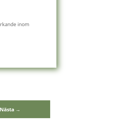
verkande inom
Nästa
→