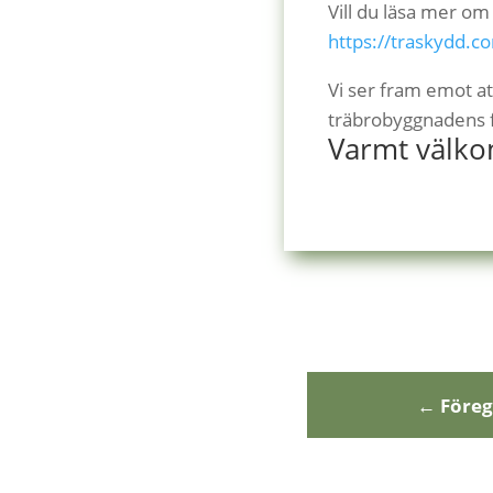
Vill du läsa mer o
https://traskydd.
Vi ser fram emot a
träbrobyggnadens f
Varmt välk
←
Före