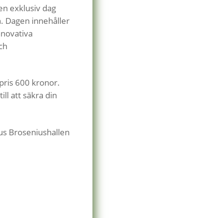
n exklusiv dag
n. Dagen innehåller
nnovativa
ch
pris 600 kronor.
ll att säkra din
s Broseniushallen