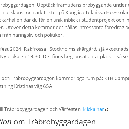
brobyggardagen. Upptäck framtidens brobyggande under e
genjörskonst och arkitektur på Kungliga Tekniska Högskola
ckarhallen där du får en unik inblick i studentprojekt och i
r. Utöver detta kommer det hållas intressanta föredrag o
från näringsliv och politiker.
fest 2024. Räkfrossa i Stockholms skärgård, självkostnads
Nybrokajen 19:30. Det finns begränsat antal platser så se ti
och Träbrobyggardagen kommer äga rum på: KTH Campu
ottning Kristinas väg 65A
till Träbrobyggardagen och Vårfesten,
klicka här
.
tion
om Träbrobyggardagen