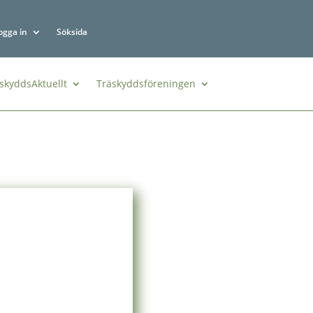
ogga in
Söksida
skyddsAktuellt
Träskyddsföreningen