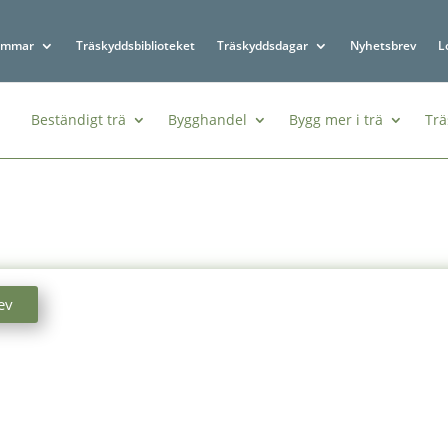
emmar
Träskyddsbiblioteket
Träskyddsdagar
Nyhetsbrev
L
Beständigt trä
Bygghandel
Bygg mer i trä
Trä
ev