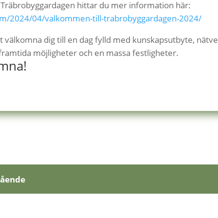
m Träbrobyggardagen hittar du mer information här:
com/2024/04/valkommen-till-trabrobyggardagen-2024/
tt välkomna dig till en dag fylld med kunskapsutbyte, nät
ramtida möjligheter och en massa festligheter.
omna!
gående