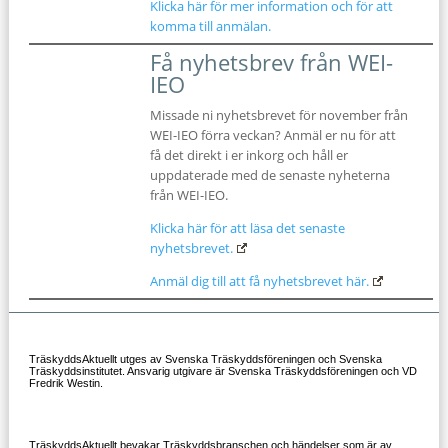
Klicka här för mer information och för att
komma till anmälan.
Få nyhetsbrev från WEI-
IEO
Missade ni nyhetsbrevet för november från
WEI-IEO förra veckan? Anmäl er nu för att
få det direkt i er inkorg och håll er
uppdaterade med de senaste nyheterna
från WEI-IEO.
Klicka här för att läsa det senaste
nyhetsbrevet.
Anmäl dig till att få nyhetsbrevet här.
TräskyddsAktuellt utges av Svenska Träskyddsföreningen och Svenska
Träskyddsinstitutet. Ansvarig utgivare är Svenska Träskyddsföreningen och VD
Fredrik Westin.
TräskyddsAktuellt bevakar Träskyddsbranschen och händelser som är av