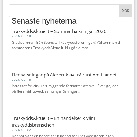
Senaste nyheterna
TräskyddsAktuellt – Sommarhälsningar 2026
2026 06 18
Glad sommar från Svenska Träskyddsföreningen! Välkommen till
sommarens TräskyddsAktuellt. Nu går vi mot...
Fler satsningar på återbruk av trä runt om i landet
2026 06 18
Intresset för cirkulärt byggande fortsätter att öka i Sverige, och
på flera håll utvecklas nu nya lösningar...
TräskyddsAktuellt – En händelserik vår i
träskyddsbranschen
2026 06 02
Det har varit en händelserik period för Träskyddsföreningen.