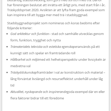
har föreningen beslutat att inrätta ett årligt pris, med start från i år,
Träskyddspriset 2020. Avsikten är att lyfta fram goda exempel som
kan inspirera till att bygga mer med trä i stadsbyggnad.
Stadsbyggnadsprojekt som nomineras och koras bedöms efter
följande kriterier:
God arkitektur och funktion
– stad och samhälle utvecklas genom
form, funktion, trygghet och nytta
Trämaterialets tekniska och estetiska egenskaper
används på ett
kunnigt sätt och spelar en framträdande roll
Hållbarhet och miljö
med ett helhetsperspektiv under livscykeln är
medvetna val
Träskyddskunskap
framträder i val av konstruktion och material –
lång förväntat livslängd och resurseffektivt underhåll under låg
tid
Aktualitet, nyskapande och inspirerande
goda exempel där en eller
flera faktorer bidrar till ett föredöme