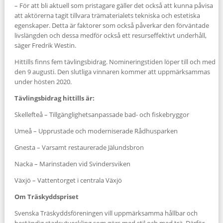
– För att bli aktuell som pristagare gäller det också att kunna påvisa
att aktörerna tagit tillvara trämaterialets tekniska och estetiska
egenskaper. Detta är faktorer som också påverkar den förväntade
livslängden och dessa medför också ett resurseffektivt underhåll,
säger Fredrik Westin.
Hittills finns fem tävlingsbidrag. Nomineringstiden löper till och med
den 9 augusti. Den slutliga vinnaren kommer att uppmärksammas
under hösten 2020.
Tävlingsbidrag hittills är:
Skellefteå – Tillgänglighetsanpassade bad- och fiskebryggor
Umeå – Upprustade och moderniserade Rådhusparken
Gnesta – Varsamt restaurerade Jälundsbron
Nacka – Marinstaden vid Svindersviken
Växjö – Vattentorget i centrala Växjö
Om Träskyddspriset
Svenska Träskyddsföreningen vill uppmärksamma hållbar och
beständig stadsutveckling som görs med stil och med trä. Därför