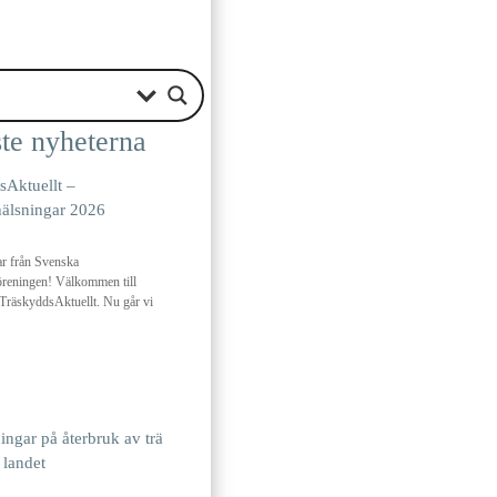
te nyheterna
sAktuellt –
lsningar 2026
r från Svenska
reningen! Välkommen till
räskyddsAktuellt. Nu går vi
ningar på återbruk av trä
 landet