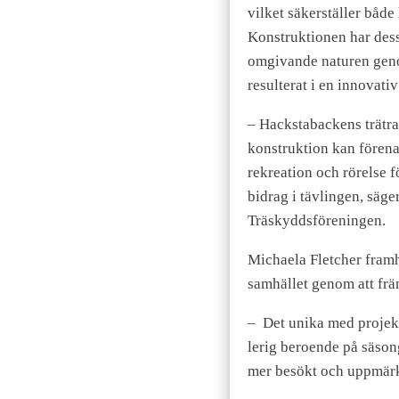
vilket säkerställer både
Konstruktionen har dess
omgivande naturen genom
resulterat i en innovati
– Hackstabackens trätra
konstruktion kan förena
rekreation och rörelse f
bidrag i tävlingen, säg
Träskyddsföreningen.
Michaela Fletcher framh
samhället genom att frä
– Det unika med projekte
lerig beroende på säsong
mer besökt och uppmärk