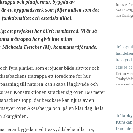
trappa och plattformar, byggda av
Intresset för
 är ett byggnadsverk som följer kullen som det
öka i Sverig
nya lösninga
unktionalitet och estetiskt tilltal.
igt att projektet har blivit nominerad. Vi är så
nna trätrappa har givit inte minst
r
Michaela Fletcher (M), kommunordförande,
Träskydd
händelser
träskydd
och fyra platåer, som erbjuder både sittytor och
2026 06 02
Det har vari
ackstabackens trätrappa ett föredöme för hur
Träskyddsfö
npassning till naturen kan skapa långlivade och
veckorna har
urser. Konstruktionen sträcker sig över 160 meter
stabackens topp, där besökare kan njuta av en
mavyer över Åkersberga och, på en klar dag, hela
Träbroby
h skärgården.
Kunskap,
framtide
marna är byggda med träskyddsbehandlat trä,