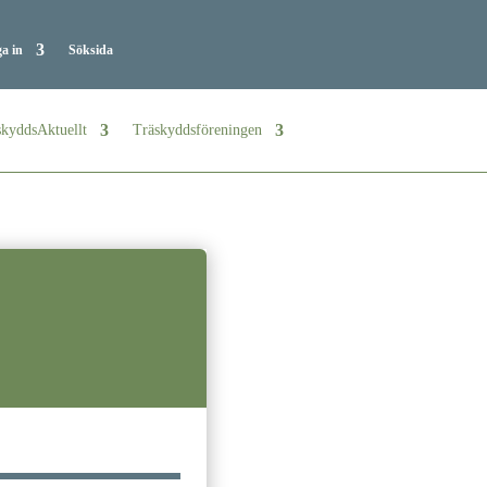
a in
Söksida
kyddsAktuellt
Träskyddsföreningen