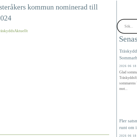
Österåkers kommun nominerad till
2024
räskyddsAktuellt
Senas
Träskydd
Sommarhä
2026 06 18
Glad somma
Träskyddsfö
sommarens T
mot...
Fler sats
runt om i
2026 06 18