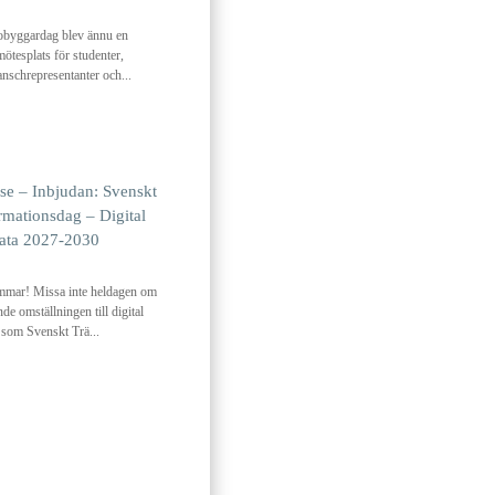
obyggardag blev ännu en
ötesplats för studenter,
anschrepresentanter och...
se – Inbjudan: Svenskt
rmationsdag – Digital
ata 2027‑2030
mar! Missa inte heldagen om
 omställningen till digital
 som Svenskt Trä...