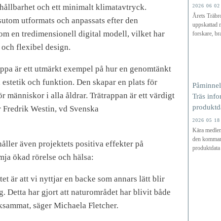
 hållbarhet och ett minimalt klimatavtryck.
2026 06 02
Årets Träbr
utom utformats och anpassats efter den
uppskattad m
 en tredimensionell digital modell, vilket har
forskare, br
v och flexibel design.
ppa är ett utmärkt exempel på hur en genomtänkt
 estetik och funktion. Den skapar en plats för
Påminnel
ör människor i alla åldrar. Trätrappan är ett värdigt
Träs info
produktd
er Fredrik Westin, vd Svenska
2026 05 18
Kära medlem
den kommande
åller även projektets positiva effekter på
produktdata
mja ökad rörelse och hälsa:
t är att vi nyttjar en backe som annars lätt blir
. Detta har gjort att naturområdet har blivit både
sammat, säger Michaela Fletcher.