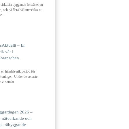
 cirkulärt byggande fortsätter att
e, och på flera håll utvecklas nu
r...
sAktuellt – En
ik vår i
sbranschen
t en händelserik period för
reningen. Under de senaste
 vi samlat...
ggardagen 2026 –
 nätverkande och
ns träbyggande