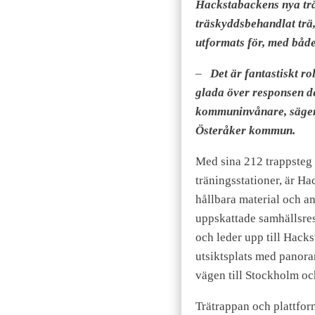
Hackstabackens nya trä
träskyddsbehandlat trä,
utformats för, med både f
–
Det är fantastiskt rol
glada över responsen de
kommuninvånare, säge
Österåker kommun.
Med sina 212 trappsteg 
träningsstationer, är H
hållbara material och a
uppskattade samhällsres
och leder upp till Hack
utsiktsplats med panora
vägen till Stockholm oc
Trätrappan och plattfor