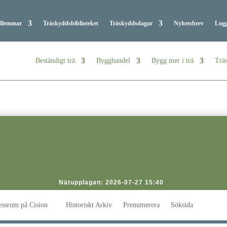
dlemmar
Träskyddsbiblioteket
Träskyddsdagar
Nyhetsbrev
Logg
Beständigt trä
Bygghandel
Bygg mer i trä
Träs
Nätupplagan: 2026-07-27 15:40
essrum på Cision
Historiskt Arkiv
Prenumerera
Söksida