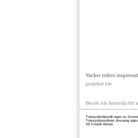
Vacker träbro inspirerad
projeket här
Besök vår hemsida för at
TräskyddsAktuellt utges av Sven
Träskyddsinstitutet. Ansvarig utg
VD Fredrik Westin.