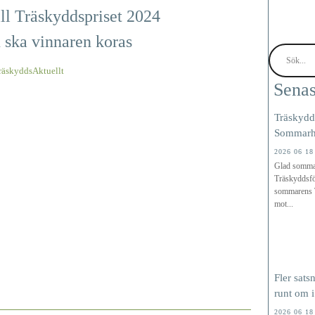
ill Träskyddspriset 2024
 ska vinnaren koras
räskyddsAktuellt
Senas
Träskydd
Sommarhä
2026 06 18
Glad somma
Träskyddsfö
sommarens T
mot...
Fler sats
runt om i
2026 06 18