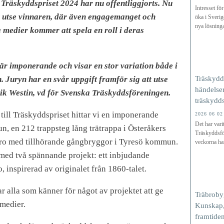
l Träskyddspriset 2024 har nu offentliggjorts. Nu
Intresset för
tt utse vinnaren, där även engagemanget och
öka i Sverig
nya lösninga
 medier kommer att spela en roll i deras
är imponerande och visar en stor variation både i
. Juryn har en svår uppgift framför sig att utse
Träskydd
händelser
rik Westin, vd för Svenska Träskyddsföreningen.
träskydd
till Träskyddspriset hittar vi en imponerande
2026 06 02
Det har vari
, en 212 trappsteg lång trätrappa i Österåkers
Träskyddsfö
o med tillhörande gångbryggor i Tyresö kommun.
veckorna har
ed två spännande projekt: ett inbjudande
, inspirerad av originalet från 1860-talet.
 alla som känner för något av projektet att ge
Träbroby
 medier.
Kunskap,
framtide