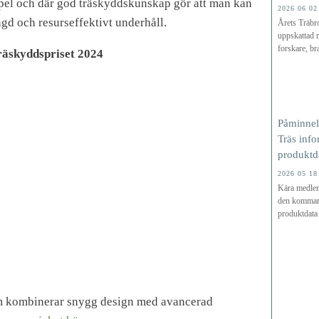
pel och där god träskyddskunskap gör att man kan
2026 06 02
ngd och resurseffektivt underhåll.
Årets Träbr
uppskattad m
forskare, br
Träskyddspriset 2024
Påminnel
Träs info
produktd
2026 05 18
Kära medlem
den kommande
produktdata
m kombinerar snygg design med avancerad