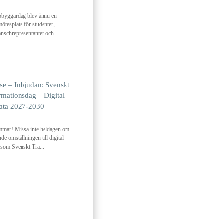
obyggardag blev ännu en
ötesplats för studenter,
anschrepresentanter och...
se – Inbjudan: Svenskt
rmationsdag – Digital
ata 2027‑2030
mar! Missa inte heldagen om
 omställningen till digital
 som Svenskt Trä...