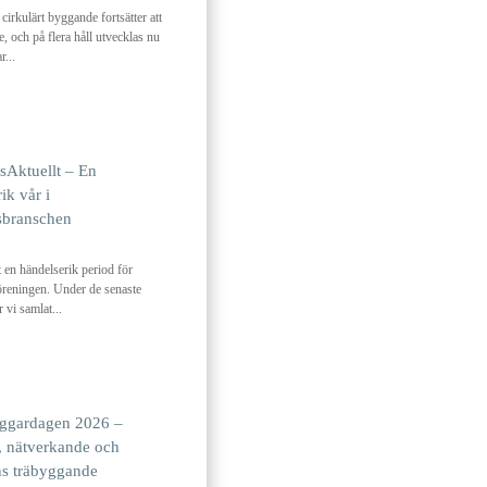
 cirkulärt byggande fortsätter att
e, och på flera håll utvecklas nu
r...
sAktuellt – En
ik vår i
sbranschen
t en händelserik period för
reningen. Under de senaste
 vi samlat...
ggardagen 2026 –
 nätverkande och
ns träbyggande