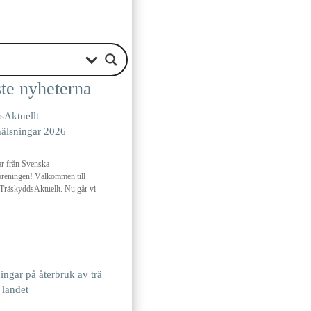
te nyheterna
sAktuellt –
lsningar 2026
r från Svenska
reningen! Välkommen till
räskyddsAktuellt. Nu går vi
ningar på återbruk av trä
 landet