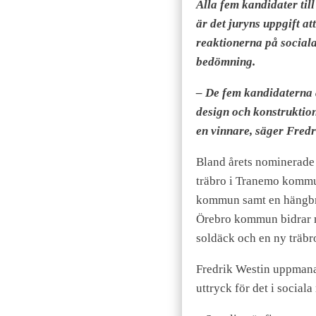
Alla fem kandidater til
är det juryns uppgift a
reaktionerna på sociala
bedömning.
– De fem kandidaterna 
design och konstruktion
en vinnare, säger Fred
Bland årets nominerade 
träbro i Tranemo kommun
kommun samt en hängbr
Örebro kommun bidrar m
soldäck och en ny träbro
Fredrik Westin uppmanar
uttryck för det i sociala