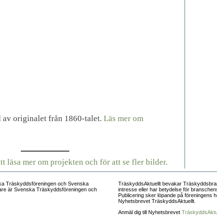
 av originalet från 1860-talet.
Läs mer om
t läsa mer om projekten och för att se fler bilder.
ska Träskyddsföreningen och Svenska
TräskyddsAktuellt bevakar Träskyddsbra
ivare är Svenska Träskyddsföreningen och
intresse eller har betydelse för branschen
Publicering sker löpande på föreningens h
Nyhetsbrevet TräskyddsAktuellt.
Anmäl dig till Nyhetsbrevet
TräskyddsAktue