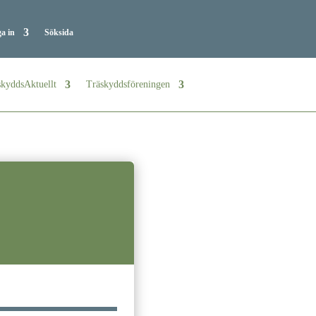
a in
Söksida
kyddsAktuellt
Träskyddsföreningen