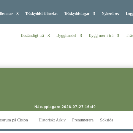
dlemmar
Träskyddsbiblioteket
Träskyddsdagar
Nyhetsbrev
Logg
Beständigt trä
Bygghandel
Bygg mer i trä
Träs
Nätupplagan: 2026-07-27 16:40
essrum på Cision
Historiskt Arkiv
Prenumerera
Söksida