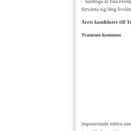
– Samtliga är fina exem
förvänta sig lång livslä
Årets kandidater till 
Tranemo kommun
Imponerande träbro so