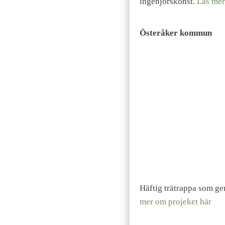
ingenjörskonst.
Läs mer
Österåker kommun
Häftig trätrappa som ge
mer om projeket här