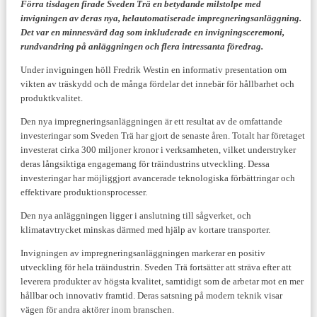
Förra tisdagen firade Sveden Trä en betydande milstolpe med
invigningen av deras nya, helautomatiserade impregneringsanläggning.
Det var en minnesvärd dag som inkluderade en invigningsceremoni,
rundvandring på anläggningen och flera intressanta föredrag.
Under invigningen höll Fredrik Westin en informativ presentation om
vikten av träskydd och de många fördelar det innebär för hållbarhet och
produktkvalitet.
Den nya impregneringsanläggningen är ett resultat av de omfattande
investeringar som Sveden Trä har gjort de senaste åren. Totalt har företaget
investerat cirka 300 miljoner kronor i verksamheten, vilket understryker
deras långsiktiga engagemang för träindustrins utveckling. Dessa
investeringar har möjliggjort avancerade teknologiska förbättringar och
effektivare produktionsprocesser.
Den nya anläggningen ligger i anslutning till sågverket, och
klimatavtrycket minskas därmed med hjälp av kortare transporter.
Invigningen av impregneringsanläggningen markerar en positiv
utveckling för hela träindustrin. Sveden Trä fortsätter att sträva efter att
leverera produkter av högsta kvalitet, samtidigt som de arbetar mot en mer
hållbar och innovativ framtid. Deras satsning på modern teknik visar
vägen för andra aktörer inom branschen.