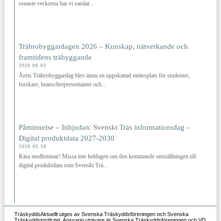
senaste veckorna har vi samlat...
Träbrobyggardagen 2026 – Kunskap, nätverkande och
framtidens träbyggande
2026 06 02
Årets Träbrobyggardag blev ännu en uppskattad mötesplats för studenter,
forskare, branschrepresentanter och...
Påminnelse – Inbjudan: Svenskt Träs informationsdag –
Digital produktdata 2027‑2030
2026 05 18
Kära medlemmar! Missa inte heldagen om den kommande omställningen till
digital produktdata som Svenskt Trä...
TräskyddsAktuellt utges av Svenska Träskyddsföreningen och Svenska
Träskyddsinstitutet. Ansvarig utgivare är Svenska Träskyddsföreningen och VD