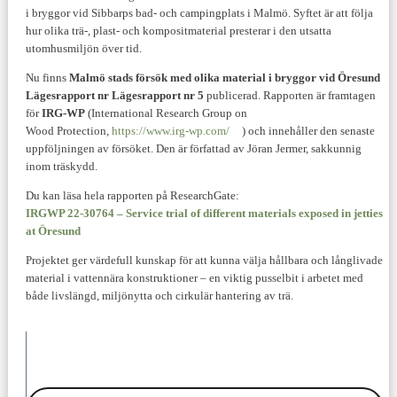
i bryggor vid Sibbarps bad- och campingplats i Malmö. Syftet är att följa
hur olika trä-, plast- och kompositmaterial presterar i den utsatta
utomhusmiljön över tid.
Nu finns
Malmö stads försök med olika material i bryggor vid Öresund
Lägesrapport nr Lägesrapport nr 5
publicerad. Rapporten är framtagen
för
IRG-WP
(International Research Group on
Wood Protection,
https://www.irg-wp.com/
) och innehåller den senaste
uppföljningen av försöket. Den är författad av Jöran Jermer, sakkunnig
inom träskydd.
Du kan läsa hela rapporten på ResearchGate:
IRGWP 22-30764 – Service trial of different materials exposed in jetties
at Öresund
Projektet ger värdefull kunskap för att kunna välja hållbara och långlivade
material i vattennära konstruktioner – en viktig pusselbit i arbetet med
både livslängd, miljönytta och cirkulär hantering av trä.