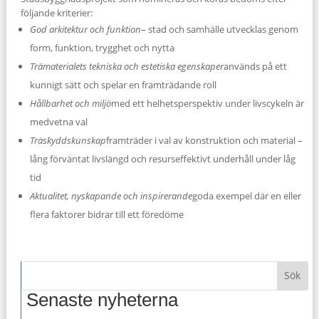
följande kriterier:
God arkitektur och funktion
– stad och samhälle utvecklas genom
form, funktion, trygghet och nytta
Trämaterialets tekniska och estetiska egenskaper
används på ett
kunnigt sätt och spelar en framträdande roll
Hållbarhet och miljö
med ett helhetsperspektiv under livscykeln är
medvetna val
Träskyddskunskap
framträder i val av konstruktion och material –
lång förväntat livslängd och resurseffektivt underhåll under låg
tid
Aktualitet, nyskapande och inspirerande
goda exempel där en eller
flera faktorer bidrar till ett föredöme
Senaste nyheterna