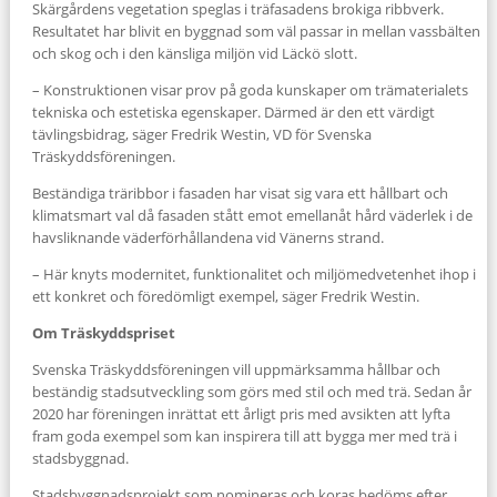
Skärgårdens vegetation speglas i träfasadens brokiga ribbverk.
Resultatet har blivit en byggnad som väl passar in mellan vassbälten
och skog och i den känsliga miljön vid Läckö slott.
– Konstruktionen visar prov på goda kunskaper om trämaterialets
tekniska och estetiska egenskaper. Därmed är den ett värdigt
tävlingsbidrag, säger Fredrik Westin, VD för Svenska
Träskyddsföreningen.
Beständiga träribbor i fasaden har visat sig vara ett hållbart och
klimatsmart val då fasaden stått emot emellanåt hård väderlek i de
havsliknande väderförhållandena vid Vänerns strand.
– Här knyts modernitet, funktionalitet och miljömedvetenhet ihop i
ett konkret och föredömligt exempel, säger Fredrik Westin.
Om Träskyddspriset
Svenska Träskyddsföreningen vill uppmärksamma hållbar och
beständig stadsutveckling som görs med stil och med trä. Sedan år
2020 har föreningen inrättat ett årligt pris med avsikten att lyfta
fram goda exempel som kan inspirera till att bygga mer med trä i
stadsbyggnad.
Stadsbyggnadsprojekt som nomineras och koras bedöms efter