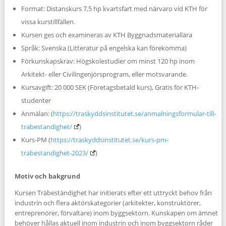
Format: Distanskurs 7,5 hp kvartsfart med närvaro vid KTH för
vissa kurstillfällen.
Kursen ges och examineras av KTH Byggnadsmateriallära
Språk: Svenska (Litteratur på engelska kan förekomma)
Förkunskapskrav: Högskolestudier om minst 120 hp inom
Arkitekt- eller Civilingenjörsprogram, eller motsvarande.
Kursavgift: 20 000 SEK (Företagsbetald kurs), Gratis för KTH-
studenter
Anmälan: (
https://traskyddsinstitutet.se/anmalningsformular-till-
trabestandighet/
)
Kurs-PM (
https://traskyddsinstitutet.se/kurs-pm-
trabestandighet-2023/
)
Motiv och bakgrund
Kursen Träbeständighet har initierats efter ett uttryckt behov från
industrin och flera aktörskategorier (arkitekter, konstruktörer,
entreprenörer, förvaltare) inom byggsektorn. Kunskapen om ämnet
behöver hållas aktuell inom industrin och inom byggsektorn råder