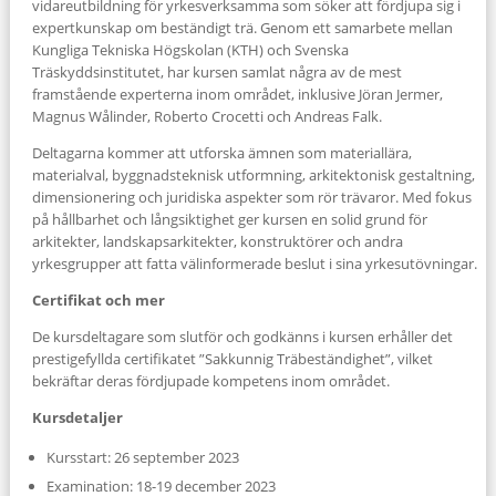
vidareutbildning för yrkesverksamma som söker att fördjupa sig i
expertkunskap om beständigt trä. Genom ett samarbete mellan
Kungliga Tekniska Högskolan (KTH) och Svenska
Träskyddsinstitutet, har kursen samlat några av de mest
framstående experterna inom området, inklusive Jöran Jermer,
Magnus Wålinder, Roberto Crocetti och Andreas Falk.
Deltagarna kommer att utforska ämnen som materiallära,
materialval, byggnadsteknisk utformning, arkitektonisk gestaltning,
dimensionering och juridiska aspekter som rör trävaror. Med fokus
på hållbarhet och långsiktighet ger kursen en solid grund för
arkitekter, landskapsarkitekter, konstruktörer och andra
yrkesgrupper att fatta välinformerade beslut i sina yrkesutövningar.
Certifikat och mer
De kursdeltagare som slutför och godkänns i kursen erhåller det
prestigefyllda certifikatet ”Sakkunnig Träbeständighet”, vilket
bekräftar deras fördjupade kompetens inom området.
Kursdetaljer
Kursstart: 26 september 2023
Examination: 18-19 december 2023