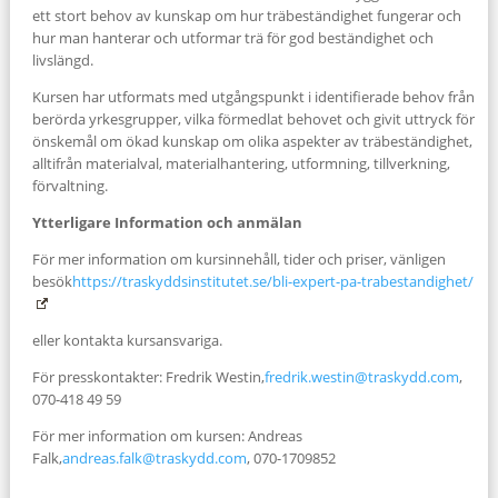
ett stort behov av kunskap om hur träbeständighet fungerar och
hur man hanterar och utformar trä för god beständighet och
livslängd.
Kursen har utformats med utgångspunkt i identifierade behov från
berörda yrkesgrupper, vilka förmedlat behovet och givit uttryck för
önskemål om ökad kunskap om olika aspekter av träbeständighet,
alltifrån materialval, materialhantering, utformning, tillverkning,
förvaltning.
Ytterligare Information och anmälan
För mer information om kursinnehåll, tider och priser, vänligen
besök
https://traskyddsinstitutet.se/bli-expert-pa-trabestandighet/
eller kontakta kursansvariga.
För presskontakter: Fredrik Westin,
fredrik.westin@traskydd.com
,
070-418 49 59
För mer information om kursen: Andreas
Falk,
andreas.falk@traskydd.com
, 070-1709852