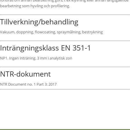
förloras om annan bearbetning görs, t ex klyvning eller annan längsgående
bearbetning som hyvling och profilering.
Tillverkning/behandling
Vakuum, doppning, flowcoating, spraymålning, bestrykning
Inträngningsklass EN 351-1
NP1. Ingen inträning. 3 mm i analytisk zon
NTR-dokument
NTR Document no. 1 Part 3: 2017