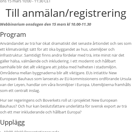
ons 15 mars 10:00 - 11:30 CET
Till anmälan/registrering
Webbinarium onsdagen den 15 mars kl 10.00-11.30
Program
Användandet av trä har ökat dramatiskt det senaste årtiondet och ses som
ett klimatvänligt sätt för att öka byggandet av hus, utemiljöer och
infrastruktur. Samtidigt finns andra fördelar med trä, inte minst när det
gäller hälsa, välmående och inkludering. I ett modernt och hållbart
samhälle blir det allt viktigare att jobba med helheten i stadsmiljön.
Områdena mellan byggnaderna blir allt viktigare. EUs intiatitiv New
European Bauhaus som lanserats av EU-kommissionens ordförande Ursula
van der Leyen, handlar om våra livsmiljöer i Europa. Utemiljöerna framhålls
som ett centralt inslag.
Hur ser regeringens och Boverkets roll ut i projektet New European
Bauhaus? Och hur kan beslutsfattare underlätta för svensk export av trä
och ett mer inkluderande och hållbart Europa?
Upplägg
10:00-10:10 Presentationsrunda