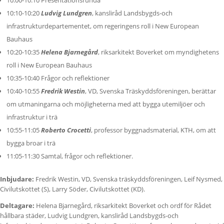
10:10-10:20
Ludvig Lundgren
, kansliråd Landsbygds-och
infrastrukturdepartementet, om regeringens roll i New European
Bauhaus
10:20-10:35
Helena Bjarnegård
, riksarkitekt Boverket om myndighetens
roll i New European Bauhaus
10:35-10:40 Frågor och reflektioner
10:40-10:55
Fredrik Westin
, VD, Svenska Träskyddsföreningen, berättar
om utmaningarna och möjligheterna med att bygga utemiljöer och
infrastruktur i trä
10:55-11:05
Roberto Crocetti
, professor byggnadsmaterial, KTH, om att
bygga broar i trä
11:05-11:30 Samtal, frågor och reflektioner.
Inbjudare:
Fredrik Westin, VD, Svenska träskyddsföreningen, Leif Nysmed,
Civilutskottet (S), Larry Söder, Civilutskottet (KD).
Deltagare:
Helena Bjarnegård, riksarkitekt Boverket och ordf för Rådet
hållbara städer, Ludvig Lundgren, kansliråd Landsbygds-och