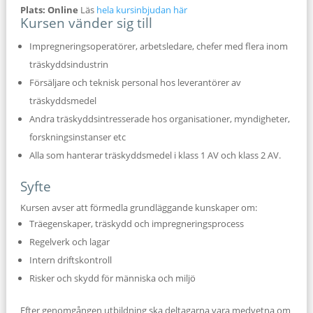
Plats: Online
Läs
hela kursinbjudan här
Kursen vänder sig till
Impregneringsoperatörer, arbetsledare, chefer med flera inom
träskyddsindustrin
Försäljare och teknisk personal hos leverantörer av
träskyddsmedel
Andra träskyddsintresserade hos organisationer, myndigheter,
forskningsinstanser etc
Alla som hanterar träskyddsmedel i klass 1 AV och klass 2 AV.
Syfte
Kursen avser att förmedla grundläggande kunskaper om:
Träegenskaper, träskydd och impregneringsprocess
Regelverk och lagar
Intern driftskontroll
Risker och skydd för människa och miljö
Efter genomgången utbildning ska deltagarna vara medvetna om